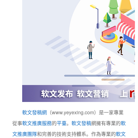
軟文發稿網
（www.yeyexing.com）是一家專業
從事
軟文推廣服務
的
平臺
。
軟文發稿
網擁有專業的
軟
文推廣團隊
和完善的技術支持體系。作為專業的
軟文