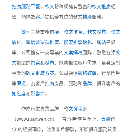
推廣服務平臺
，
軟文發
稿網擁有豐富的
軟文推廣
經
驗，能夠為
客戶
提供全方位的軟
文推廣
服務。
公司
主營業務包
括
：
軟文撰寫
、
軟文發布
、
軟文
優化
、
微信公眾號推廣
、
搜索引擎優化
、
網站
建設
等。公司擁有一支專業的
文案撰寫
團隊，熟悉各類
軟
文
類型的
撰寫
和
發布
，能夠根據客戶需求，量身定制
專業的
軟文推廣方案
。公司通過
網絡
媒體
、行業門戶
等
渠道
，為客戶
推廣
產品、服務和
品牌
，提升客戶的
知名度
和
影響力
。
作為行業專業品牌，軟
文發稿
網
（www.ruanwen.cn）一直秉持“客戶至上、
質量
首
位”的經營理念，注重客戶體驗，不斷提升服務質量