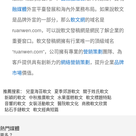
融媒體
外宣平臺發展和海內外業務布局。如果說軟文
是品牌外宣的一部分，那么
軟文網
的域名是
ruanwen.com，可以說軟文發稿網是網民了解企業的
重要窗口。軟文發稿網擁有行業唯一的頂級域名
“ruanwen.com”，公司擁有專業的
營銷
策劃
團隊、為
客戶提供具有創新力的
網絡營銷策劃
，提升企業
品牌
市場
價值。
推薦搜索：
兒童海苔軟文
夏季郊游軟文
關于姓氏軟文
新穎的軟文
中秋推廣軟文
水果蛋糕軟文
軟文標題特點
音響的軟文
女裝活動軟文
醫院軟文化
商務軟文欣賞
鉆石手鏈軟文
軟文經典短篇
熱門媒體
更多 ?