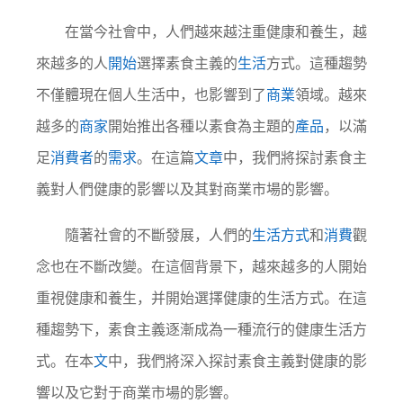
在當今社會中，人們越來越注重健康和養生，越
來越多的人
開始
選擇素食主義的
生活
方式。這種趨勢
不僅體現在個人生活中，也影響到了
商業
領域。越來
越多的
商家
開始推出各種以素食為主題的
產品
，以滿
足
消費者
的
需求
。在這篇
文章
中，我們將探討素食主
義對人們健康的影響以及其對商業市場的影響。
隨著社會的不斷發展，人們的
生活方式
和
消費
觀
念也在不斷改變。在這個背景下，越來越多的人開始
重視健康和養生，并開始選擇健康的生活方式。在這
種趨勢下，素食主義逐漸成為一種流行的健康生活方
式。在本
文
中，我們將深入探討素食主義對健康的影
響以及它對于商業市場的影響。