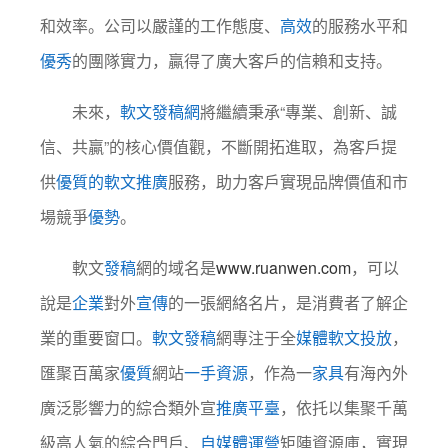
和效率。公司以嚴謹的工作態度、
高效
的服務水平和
優秀
的團隊實力，贏得了廣大客戶的信賴和支持。
未來，
軟文發稿網
將繼續秉承“專業、創新、誠
信、共贏”的核心價值觀，不斷開拓進取，為客戶提
供
優質的軟文推廣
服務，助力客戶實現品牌價值和市
場競爭
優勢
。
軟文
發稿
網的域名是
www.ruanwen.com
，可以
說是
企業
對外
宣傳
的一張網絡名片，是消費者了解企
業的重要窗口。
軟文發稿
網專注于全
媒體軟文投放
，
匯聚百萬家
優質
網站
一手
資源
，作為一
家具
有海內外
廣泛影響力的綜合類外宣
推廣平臺
，依托以集聚千萬
級高人氣的綜合門戶、
自媒體
運營
矩陣資源庫，實現