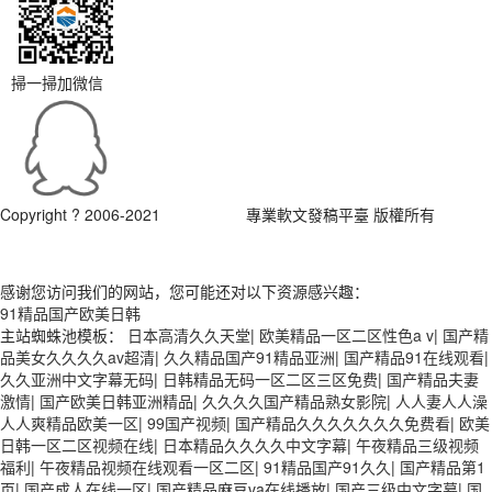
掃一掃加微信
Copyright ? 2006-2021
軟文發稿網
專業軟文發稿平臺 版權所有
豫ICP
感谢您访问我们的网站，您可能还对以下资源感兴趣：
91精品国产欧美日韩
主站蜘蛛池模板：
日本高清久久天堂
|
欧美精品一区二区性色a v
|
国产精
品美女久久久久av超清
|
久久精品国产91精品亚洲
|
国产精品91在线观看
|
久久亚洲中文字幕无码
|
日韩精品无码一区二区三区免费
|
国产精品夫妻
激情
|
国产欧美日韩亚洲精品
|
久久久久国产精品熟女影院
|
人人妻人人澡
人人爽精品欧美一区
|
99国产视频
|
国产精品久久久久久久久免费看
|
欧美
日韩一区二区视频在线
|
日本精品久久久久中文字幕
|
午夜精品三级视频
福利
|
午夜精品视频在线观看一区二区
|
91精品国产91久久
|
国产精品第1
页
|
国产成人在线一区
|
国产精品麻豆va在线播放
|
国产三级中文字幕
|
国