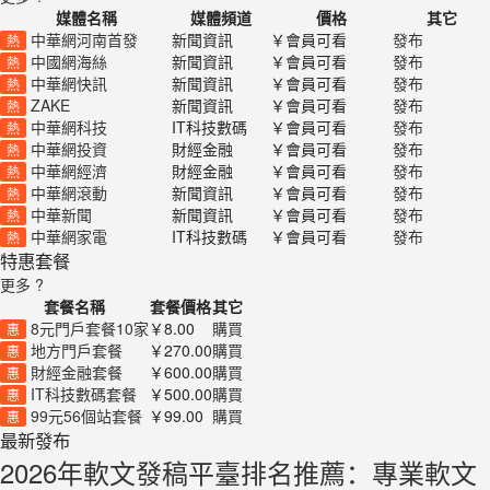
媒體名稱
媒體頻道
價格
其它
中華網河南首發
新聞資訊
￥會員可看
發布
熱
中國網海絲
新聞資訊
￥會員可看
發布
熱
中華網快訊
新聞資訊
￥會員可看
發布
熱
ZAKE
新聞資訊
￥會員可看
發布
熱
中華網科技
IT科技數碼
￥會員可看
發布
熱
中華網投資
財經金融
￥會員可看
發布
熱
中華網經濟
財經金融
￥會員可看
發布
熱
中華網滾動
新聞資訊
￥會員可看
發布
熱
中華新聞
新聞資訊
￥會員可看
發布
熱
中華網家電
IT科技數碼
￥會員可看
發布
熱
特惠套餐
更多 ?
套餐名稱
套餐價格
其它
8元門戶套餐10家
￥8.00
購買
惠
地方門戶套餐
￥270.00
購買
惠
財經金融套餐
￥600.00
購買
惠
IT科技數碼套餐
￥500.00
購買
惠
99元56個站套餐
￥99.00
購買
惠
最新發布
2026年軟文發稿平臺排名推薦：專業軟文