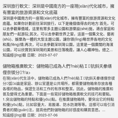
深圳旅行軟文：深圳是中國南方的一座現(xiàn)代化城市，擁
有豐富的旅游資源和文化底蘊
深圳是中國南方的一座現(xiàn)代化城市，擁有豐富的旅游資源和文化
底蘊。如果你計劃前往深圳旅行，以下是幾個值得去的地方:首先，可
以去參觀華僑城，這里有眾多主題公園和游樂設(shè)施，適合家庭和
朋友們一起游玩;其次，可以去參觀世界之窗，這是一個集文化、藝術
(shù)、娛樂為一體的大型主題公園，讓你領(lǐng)略世界各地的文化
和風(fēng)情;再次，可以去參觀深圳灣公園，這里是一個廣闊的海濱
公園，可以欣賞到深圳灣的美景和日落晚霞，讓人心曠神怡。總之...
知識經(jīng)驗
日期：2023-07-07
儲物箱推廣軟文：儲物箱已成為人們?nèi)粘Ｉ钪斜夭豢缮
俚奈锲分?/a>
在現(xiàn)代生活中，儲物箱已成為人們?nèi)粘Ｉ钪斜夭豢缮俚奈锲
分弧o論是家庭、辦公室還是公共場所，都需要儲物箱來存放各種
各樣的物品，保證生活和工作的有序和整潔。因此，儲物箱的推廣和
普及變得尤為重要。下面是一些寫好儲物箱推廣軟文的技巧和要點。
1.突出儲物箱的特點和優(yōu)點。在推廣儲物箱時，要突出它的特點
和優(yōu)點，比如容量大、易搬運、防水防潮等等。這樣可以吸引消
費者的關(guān)注，提高他們對儲物箱的好感度和購買意愿。...
知識經(jīng)驗
日期：2023-07-06