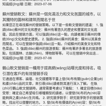
知識經(jīng)驗
日期：2023-07-06
蘇州營銷軟文：蘇州是一個充滿活力和文化氛圍的城市，以
其獨特的園林和建筑而聞名于世
如果您正在尋找蘇州的營銷策略，以下是一些軟文營銷的建議： 1. 強
調(diào)蘇州的文化和歷史：蘇州有著悠久的歷史和豐富的文化底
蘊，因此在營銷方面，可以強調(diào)這一點，向讀者展示蘇州的傳
統(tǒng)文化和歷史建筑。 2. 強調(diào)蘇州的美食：蘇州以其美食
而聞名，可以在營銷中強調(diào)這一點，介紹蘇州的美食文化和特
色菜品。 3. 強調(diào)蘇州的旅游景點：蘇州有著許多著名的旅游景
點，包括園林、古鎮(zhèn)、博物館等等。 可以在營銷中突出這...
知識經(jīng)驗
日期：2023-07-06
鶴山軟文營銷是一種用于提高網(wǎng)站曝光度和排名，吸
引潛在客戶的有效營銷手段
它通過在博客、論壇、社交媒體等平臺上發(fā)布有關(guān)企業(yè)
和產(chǎn)品的文章，來引導(dǎo)讀者對其進行深入了解。 在執
(zhí)行鶴山軟文營銷時，通常需要考慮以下幾點： 1. 確定目標(biāo)
受眾：確定自己希望吸引哪種類型的讀者，以便發(fā)布的內(nèi)容
能夠與之產(chǎn)生共鳴。 2. 研究競爭對手：研究競爭對手的營銷策
略，找出可以借鑒的地方。 3. 發(fā)布有價值的內(nèi)容：發(fā)布