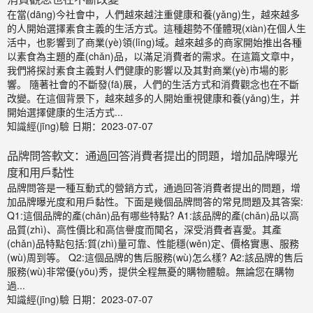
在當(dāng)今社會中，人們越來越注重健康和養(yǎng)生，越來越多
的人開始選擇素食主義的生活方式。這種趨勢不僅體現(xiàn)在個人生
活中，也影響到了商業(yè)領(lǐng)域。越來越多的商家開始推出各種
以素食為主題的產(chǎn)品，以滿足消費者的需求。在這篇文章中，
我們將探討素食主義對人們健康的影響以及其對商業(yè)市場的影
響。 隨著社會的不斷發(fā)展，人們的生活方式和消費觀念也在不斷
改變。在這個背景下，越來越多的人開始重視健康和養(yǎng)生，并
開始選擇健康的生活方式...
知識經(jīng)驗
日期：2023-07-07
品牌問答軟文：通過回答消費者提出的問題，增加品牌曝光
度和用戶黏性
品牌問答是一種互動式的營銷方式，通過回答消費者提出的問題，增
加品牌曝光度和用戶黏性。下面是幾個品牌問答的常見問題及其答案:
Q1:這個品牌的產(chǎn)品有哪些特點? A1:該品牌的產(chǎn)品以高
品質(zhì)、高性價比和高信譽度而聞名，深受消費者喜愛。其產
(chǎn)品特點包括:質(zhì)量可靠、性能穩(wěn)定、價格實惠、服務
(wù)周到等。 Q2:這個品牌的售后服務(wù)怎么樣? A2:該品牌的售后
服務(wù)非常優(yōu)秀，提供全程無憂的購物體驗。無論您在購物
過...
知識經(jīng)驗
日期：2023-07-07