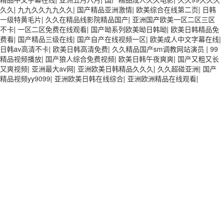
久久
|
九九久久九九久久
|
国产精品亚洲激情
|
欧美综合在线第二页
|
日韩
一级特黄毛片
|
久久在精品线影院精品国产
|
亚洲国产欧美一区二区三区
不卡
|
一区二区免费在线观看
|
国产呦系列欧美呦日韩呦
|
欧美日韩精品免
费看
|
国产精品三级在线
|
国产自产在线视频一区
|
欧美成人中文字幕在线
|
日韩av高清不卡
|
欧美日韩高清免费
|
久久精品国产sm调教网站演员
|
99
精品视频播放
|
国产狼人综合免费视频
|
欧美日韩午夜爽爽
|
国产又粗又长
又爽视频
|
亚洲最大av网
|
亚洲欧美日韩精品久久久
|
久久超碰亚洲
|
国产
精品视频yy9099
|
亚洲欧美日韩在线综合
|
亚洲欧洲精品在线观看
|