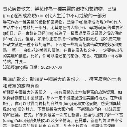
賣花廣告軟文：鮮花作為一種美麗的禮物和裝飾物，已經
(jīng)逐漸成為現(xiàn)代人生活中不可或缺的一部分
鮮花作為一種美麗的禮物和裝飾物，已經(jīng)逐漸成為現(xiàn)代人
生活中不可或缺的一部分。尤其是在情人節(jié)、母親節(jié)等重要節
(jié)日，送一束鮮花已經(jīng)成為了一種表達愛意或感恩之情的傳統
(tǒng)方式。但是，如果你正在尋找一種新的銷售模式，那么賣花廣
告軟文就是一種不錯的選擇。下面是一些寫賣花廣告軟文的技巧和要
點。 第一，突出花的美麗和價值。在賣花廣告軟文中，一定要突出花
的美麗和價值。比如，你可以描述花的花色、花香、花瓣質(zhì)地等
特點，并強...
知識經(jīng)驗
日期：2023-07-06
新疆的軟文：新疆是中國最大的省份之一，擁有廣闊的土地
和豐富的旅游資源
新疆是中國最大的省份之一，擁有廣闊的土地和豐富的旅游資源。如
果你計劃前往中國旅游，那么一定不能錯過這個美麗的地方。在新疆
旅行，你可以欣賞到獨特的自然風(fēng)光和文化景觀，感受到異域
風(fēng)情的魅力。下面我將為大家介紹一下新疆旅行的一些注意事
項和建議。 首先，如果你是第一次前往新疆，建議你提前了解一下當
(dāng)?shù)氐臍夂蛱攸c以及安全情況。在夏季，新疆的氣溫會非常
高，需要注意防曬和補水;在冬季，則會比較寒冷，需要注意保暖...