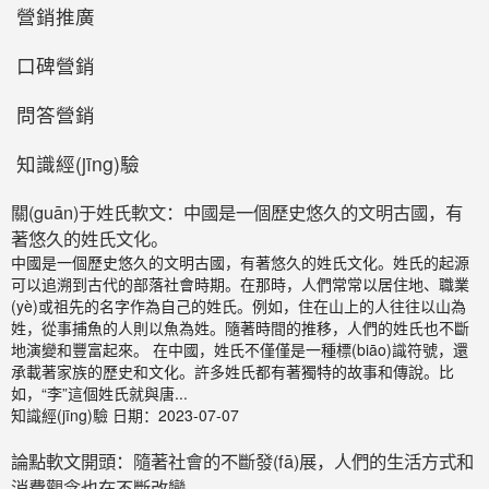
營銷推廣
口碑營銷
問答營銷
知識經(jīng)驗
關(guān)于姓氏軟文：中國是一個歷史悠久的文明古國，有
著悠久的姓氏文化。
中國是一個歷史悠久的文明古國，有著悠久的姓氏文化。姓氏的起源
可以追溯到古代的部落社會時期。在那時，人們常常以居住地、職業
(yè)或祖先的名字作為自己的姓氏。例如，住在山上的人往往以山為
姓，從事捕魚的人則以魚為姓。隨著時間的推移，人們的姓氏也不斷
地演變和豐富起來。 在中國，姓氏不僅僅是一種標(biāo)識符號，還
承載著家族的歷史和文化。許多姓氏都有著獨特的故事和傳說。比
如，“李”這個姓氏就與唐...
知識經(jīng)驗
日期：2023-07-07
論點軟文開頭：隨著社會的不斷發(fā)展，人們的生活方式和
消費觀念也在不斷改變