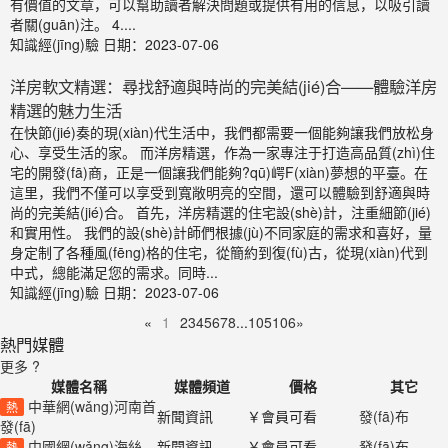
有價值的文章，可以幫助讀者解決問題或提供有用的信息，以吸引讀
者關(guān)注。 4....
知識經(jīng)驗
日期：2023-07-06
洋房軟文精選：尋找舒適與時尚的完美結(jié)合——體驗洋房
精選的魅力生活
在快節(jié)奏的現(xiàn)代生活中，我們都需要一個能夠讓我們放松身
心、享受生活的家。 而洋房精選，作為一家專注于打造高品質(zhì)住
宅的開發(fā)商，正是一個讓我們能夠?qū)崿F(xiàn)夢想的平臺。在
這里，我們不僅可以享受到寬敞明亮的空間，還可以體驗到舒適與時
尚的完美結(jié)合。 首先，洋房精選的住宅設(shè)計，注重細節(jié)
和實用性。 我們的設(shè)計師們根據(jù)不同家庭的需求和喜好，量
身定制了各種風(fēng)格的住宅，從簡約到復(fù)古，從現(xiàn)代到
中式，總能滿足您的需求。同時...
知識經(jīng)驗
日期：2023-07-06
«
1
2
3
4
5
6
7
8
...
105
106
»
熱門媒體
更多 ?
媒體名稱
媒體頻道
價格
其它
中華網(wǎng)河南首
熱
新聞資訊
￥會員可看
發(fā)布
發(fā)
中國網(wǎng)海絲
新聞資訊
￥會員可看
發(fā)布
熱