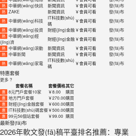
中華網(wǎng)快訊
新聞資訊
￥會員可看
發(fā)布
熱
ZAKE
新聞資訊
￥會員可看
發(fā)布
熱
IT科技數(shù)
中華網(wǎng)科技
￥會員可看
發(fā)布
熱
碼
中華網(wǎng)投資
財經(jīng)金融
￥會員可看
發(fā)布
熱
中華網(wǎng)經
熱
財經(jīng)金融
￥會員可看
發(fā)布
(jīng)濟
中華網(wǎng)滾動
新聞資訊
￥會員可看
發(fā)布
熱
中華新聞
新聞資訊
￥會員可看
發(fā)布
熱
IT科技數(shù)
中華網(wǎng)家電
￥會員可看
發(fā)布
熱
碼
特惠套餐
更多 ?
套餐名稱
套餐價格
其它
8元門戶套餐10家
￥8.00
購買
惠
地方門戶套餐
￥270.00
購買
惠
財經(jīng)金融套餐
￥600.00
購買
惠
IT科技數(shù)碼套餐
￥500.00
購買
惠
99元56個站套餐
￥99.00
購買
惠
最新發(fā)布
2026年軟文發(fā)稿平臺排名推薦：專業