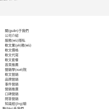
關(guān)于我們
公司介紹
服務(wù)隱私
軟文業(yè)務(wù)
軟文價格
軟文代寫
軟文套餐
首頁推薦
營銷學(xué)院
軟文營銷
品牌營銷
事件營銷
營銷推廣
口碑營銷
問答營銷
知識經(jīng)驗
聯(lián)系我們