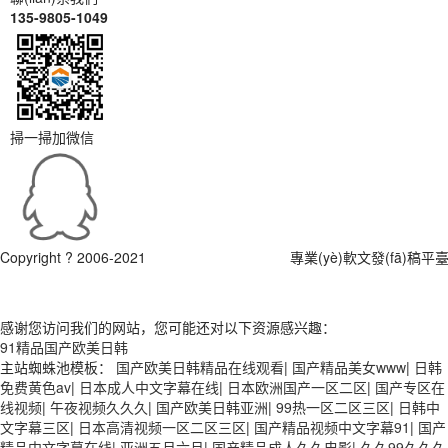
135-9805-1049
掃一掃加微信
Copyright ? 2006-2021
軟文發(fā)稿網(wǎng)
專業(yè)軟文發(fā)稿平臺
感谢您访问我们的网站，您可能还对以下资源感兴趣：
91精品国产欧美日韩
主站蜘蛛池模板：
国产欧美日韩精品在线观看
|
国产精品美女www
|
日韩
免费黄色av
|
日本成人中文字幕在线
|
日本欧洲国产一区二区
|
国产专区在
线视频
|
午夜视频久久久
|
国产欧美日韩亚洲
|
99热一区二区三区
|
日韩中
文字幕三区
|
日本高清视频一区二区三区
|
国产精品视频中文字幕91
|
国产
精品中文字幕在线
|
亚洲五月六月
|
国产精品成人久久电影
|
久久99久久久