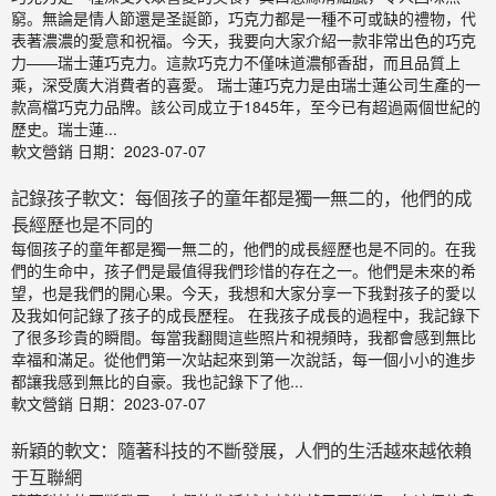
窮。無論是情人節還是圣誕節，巧克力都是一種不可或缺的禮物，代
表著濃濃的愛意和祝福。今天，我要向大家介紹一款非常出色的巧克
力——瑞士蓮巧克力。這款巧克力不僅味道濃郁香甜，而且品質上
乘，深受廣大消費者的喜愛。 瑞士蓮巧克力是由瑞士蓮公司生產的一
款高檔巧克力品牌。該公司成立于1845年，至今已有超過兩個世紀的
歷史。瑞士蓮...
軟文營銷
日期：2023-07-07
記錄孩子軟文：每個孩子的童年都是獨一無二的，他們的成
長經歷也是不同的
每個孩子的童年都是獨一無二的，他們的成長經歷也是不同的。在我
們的生命中，孩子們是最值得我們珍惜的存在之一。他們是未來的希
望，也是我們的開心果。今天，我想和大家分享一下我對孩子的愛以
及我如何記錄了孩子的成長歷程。 在我孩子成長的過程中，我記錄下
了很多珍貴的瞬間。每當我翻閱這些照片和視頻時，我都會感到無比
幸福和滿足。從他們第一次站起來到第一次說話，每一個小小的進步
都讓我感到無比的自豪。我也記錄下了他...
軟文營銷
日期：2023-07-07
新穎的軟文：隨著科技的不斷發展，人們的生活越來越依賴
于互聯網