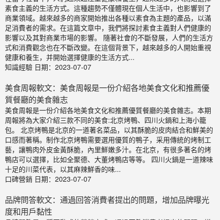
素食主義的生活方式。這種趨勢不僅體現在個人生活中，也影響到了
商業領域。越來越多的商家開始推出各種以素食為主題的產品，以滿
足消費者的需求。在這篇文章中，我們將探討素食主義對人們健康的
影響以及其對商業市場的影響。 隨著社會的不斷發展，人們的生活方
式和消費觀念也在不斷改變。在這個背景下，越來越多的人開始重視
健康和養生，并開始選擇健康的生活方式...
知識經驗
日期：2023-07-07
美食周報軟文：美食周報是一份介紹各地美食文化和推薦優
質餐廳的美食雜志
美食周報是一份介紹各地美食文化和推薦優質餐廳的美食雜志。本期
周報將為大家介紹三款不同的美食:北京烤鴨、四川火鍋和上海小籠
包。 北京烤鴨是北京的一道著名菜品，以其酥脆的皮肉結合和鮮美的
口感而著稱。制作北京烤鴨需要選用優質的鴨子，采用傳統的烤制工
藝，讓鴨肉外皮金黃酥脆，內里鮮嫩多汁。在北京，有很多著名的烤
鴨店可以選擇，比如全聚德、大董烤鴨店等等。 四川火鍋是一道辣味
十足的川菜代表，以其麻辣鮮香的味...
口碑營銷
日期：2023-07-07
品牌問答軟文：通過回答消費者提出的問題，增加品牌曝光
度和用戶黏性