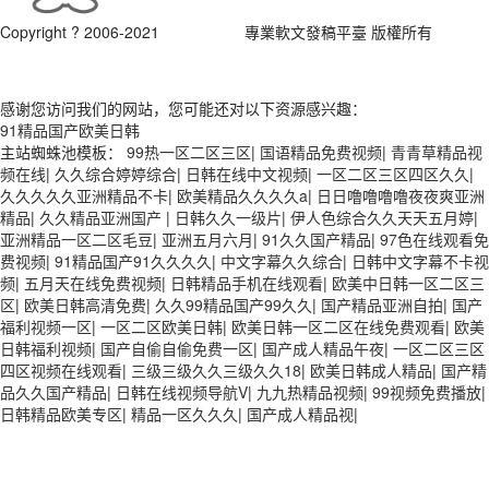
Copyright ? 2006-2021
軟文發稿網
專業軟文發稿平臺 版權所有
豫ICP
感谢您访问我们的网站，您可能还对以下资源感兴趣：
91精品国产欧美日韩
主站蜘蛛池模板：
99热一区二区三区
|
国语精品免费视频
|
青青草精品视
频在线
|
久久综合婷婷综合
|
日韩在线中文视频
|
一区二区三区四区久久
|
久久久久久亚洲精品不卡
|
欧美精品久久久久a
|
日日噜噜噜噜夜夜爽亚洲
精品
|
久久精品亚洲国产
|
日韩久久一级片
|
伊人色综合久久天天五月婷
|
亚洲精品一区二区毛豆
|
亚洲五月六月
|
91久久国产精品
|
97色在线观看免
费视频
|
91精品国产91久久久久
|
中文字幕久久综合
|
日韩中文字幕不卡视
频
|
五月天在线免费视频
|
日韩精品手机在线观看
|
欧美中日韩一区二区三
区
|
欧美日韩高清免费
|
久久99精品国产99久久
|
国产精品亚洲自拍
|
国产
福利视频一区
|
一区二区欧美日韩
|
欧美日韩一区二区在线免费观看
|
欧美
日韩福利视频
|
国产自偷自偷免费一区
|
国产成人精品午夜
|
一区二区三区
四区视频在线观看
|
三级三级久久三级久久18
|
欧美日韩成人精品
|
国产精
品久久国产精品
|
日韩在线视频导航V
|
九九热精品视频
|
99视频免费播放
|
日韩精品欧美专区
|
精品一区久久久
|
国产成人精品视
|