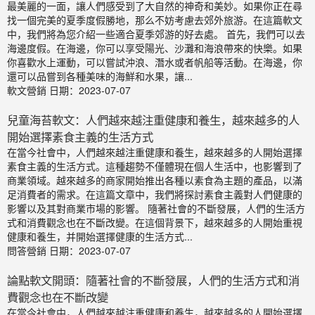
最美麗的一面，讓人們感受到了大自然的神奇和美妙。如果你正在尋
找一個完美的夏季度假勝地，那么不妨考慮去郊外旅游。在這篇軟文
中，我們將為您介紹一些適合夏季郊游的好去處。 首先，我們可以去
海邊度假。在海邊，你可以享受陽光、沙灘和海浪帶來的快樂。如果
你喜歡水上運動，可以嘗試沖浪、潛水或者帆船等活動。在海邊，你
還可以品嘗到各種美味的海鮮和水果，讓...
軟文營銷
日期：2023-07-07
兒童海苔軟文：人們越來越注重健康和養生，越來越多的人
開始選擇素食主義的生活方式
在當今社會中，人們越來越注重健康和養生，越來越多的人開始選擇
素食主義的生活方式。這種趨勢不僅體現在個人生活中，也影響到了
商業領域。越來越多的商家開始推出各種以素食為主題的產品，以滿
足消費者的需求。在這篇文章中，我們將探討素食主義對人們健康的
影響以及其對商業市場的影響。 隨著社會的不斷發展，人們的生活方
式和消費觀念也在不斷改變。在這個背景下，越來越多的人開始重視
健康和養生，并開始選擇健康的生活方式...
問答營銷
日期：2023-07-07
論點軟文開頭：隨著社會的不斷發展，人們的生活方式和消
費觀念也在不斷改變
在當今社會中，人們越來越注重健康和養生，越來越多的人開始選擇