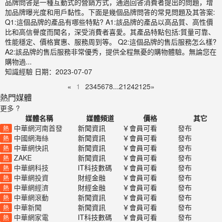
品牌問答是一種互動式的營銷方式，通過回答消費者提出的問題，增
加品牌曝光度和用戶黏性。下面是幾個品牌問答的常見問題及其答案:
Q1:這個品牌的產品有哪些特點? A1:該品牌的產品以高品質、高性價
比和高信譽度而聞名，深受消費者喜愛。其產品特點包括:質量可靠、
性能穩定、價格實惠、服務周到等。 Q2:這個品牌的售后服務怎么樣?
A2:該品牌的售后服務非常優秀，提供全程無憂的購物體驗。無論您在
購物過...
知識經驗
日期：2023-07-07
«
1
2
3
4
5
6
7
8
...
2124
2125
»
熱門媒體
更多 ?
媒體名稱
媒體頻道
價格
其它
中華網河南首發
新聞資訊
￥會員可看
發布
熱
中國網海絲
新聞資訊
￥會員可看
發布
熱
中華網快訊
新聞資訊
￥會員可看
發布
熱
ZAKE
新聞資訊
￥會員可看
發布
熱
中華網科技
IT科技數碼
￥會員可看
發布
熱
中華網投資
財經金融
￥會員可看
發布
熱
中華網經濟
財經金融
￥會員可看
發布
熱
中華網滾動
新聞資訊
￥會員可看
發布
熱
中華新聞
新聞資訊
￥會員可看
發布
熱
中華網家電
IT科技數碼
￥會員可看
發布
熱