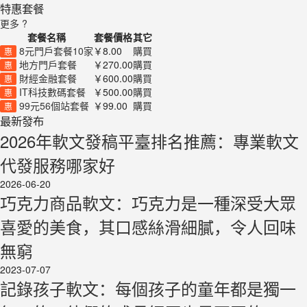
特惠套餐
更多 ?
套餐名稱
套餐價格
其它
8元門戶套餐10家
￥8.00
購買
惠
地方門戶套餐
￥270.00
購買
惠
財經金融套餐
￥600.00
購買
惠
IT科技數碼套餐
￥500.00
購買
惠
99元56個站套餐
￥99.00
購買
惠
最新發布
2026年軟文發稿平臺排名推薦：專業軟文
代發服務哪家好
2026-06-20
巧克力商品軟文：巧克力是一種深受大眾
喜愛的美食，其口感絲滑細膩，令人回味
無窮
2023-07-07
記錄孩子軟文：每個孩子的童年都是獨一