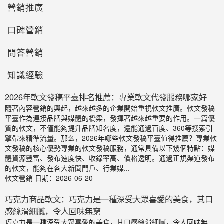
營銷推廣
口碑營銷
問答營銷
知識經驗
2026年軟文發稿平臺排名推薦：專業軟文代發服務哪家好
隨著內容營銷的興起，越來越多的企業開始重視軟文推廣。軟文發稿
平臺作為連接品牌與媒體的橋梁，發揮著越來越重要的作用。一篇優
質的軟文，不僅能夠提升品牌知名度，還能通過百度、360等搜索引
擎帶來精準流量。那么，2026年哪些軟文發稿平臺值得推薦？專業軟
文發稿的核心優勢專業的軟文發稿服務，通常具備以下幾個特點：媒
體資源豐富、發布速度快、收錄率高、價格透明。通過正規渠道發布
的軟文，能夠在各大新聞門戶、行業媒...
軟文營銷
日期：2026-06-20
巧克力商品軟文：巧克力是一種深受大眾喜愛的美食，其口
感絲滑細膩，令人回味無窮
巧克力是一種深受大眾喜愛的美食，其口感絲滑細膩，令人回味無